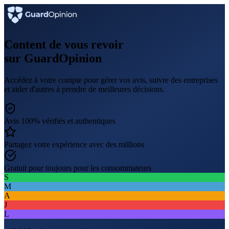
Content de vous revoir
sur GuardOpinion
Accédez à votre compte pour gérer vos avis, suivre des entreprises
et aider d'autres à prendre de meilleures décisions.
Avis 100% vérifiés et authentiques
Partagez votre expérience avec des millions
Gratuit pour toujours pour les consommateurs
S
M
A
J
L