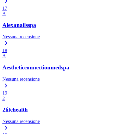
17
A
Alexanailsspa
Nessuna recensione
18
A
Aestheticconnectionmedspa
Nessuna recensione
19
2
2lifehealth
Nessuna recensione