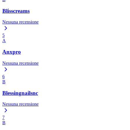
Blisscreams
Nessuna recensione
5
A
Anxpro
Nessuna recensione
6
B
Blessingnailsnc
Nessuna recensione
7
B