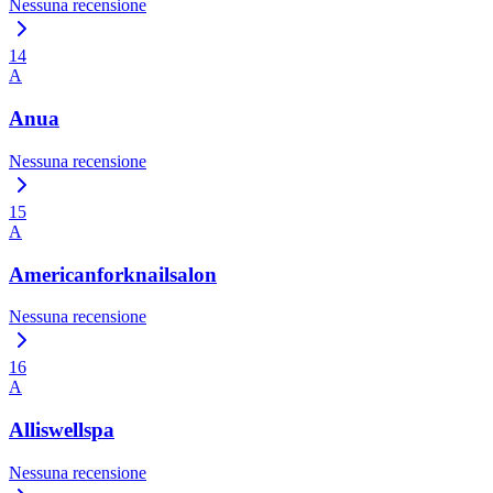
Nessuna recensione
14
A
Anua
Nessuna recensione
15
A
Americanforknailsalon
Nessuna recensione
16
A
Alliswellspa
Nessuna recensione