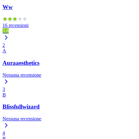
Ww
16 recensioni
3.8
2
A
Auraaesthetics
Nessuna recensione
3
B
Blissfullwizard
Nessuna recensione
4
B