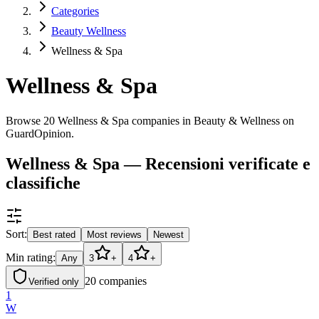
Categories
Beauty Wellness
Wellness & Spa
Wellness & Spa
Browse 20 Wellness & Spa companies in Beauty & Wellness on
GuardOpinion.
Wellness & Spa — Recensioni verificate e
classifiche
Sort:
Best rated
Most reviews
Newest
Min rating:
Any
3
+
4
+
20
companies
Verified only
1
W