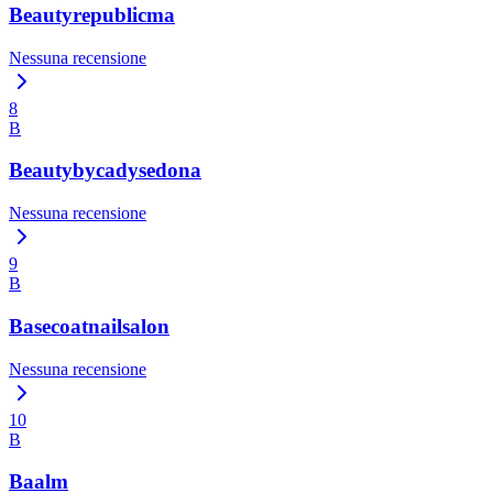
Beautyrepublicma
Nessuna recensione
8
B
Beautybycadysedona
Nessuna recensione
9
B
Basecoatnailsalon
Nessuna recensione
10
B
Baalm