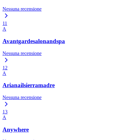
Nessuna recensione
11
A
Avantgardesalonandspa
Nessuna recensione
12
A
Arianailsierramadre
Nessuna recensione
13
A
Anywhere