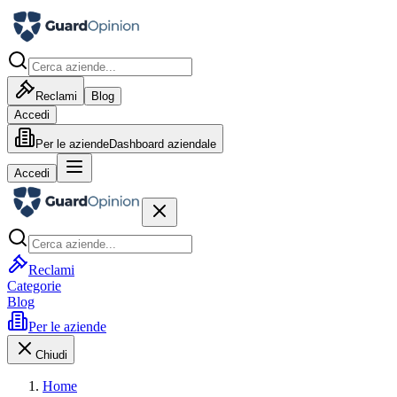
Reclami
Blog
Accedi
Per le aziende
Dashboard aziendale
Accedi
Reclami
Categorie
Blog
Per le aziende
Chiudi
Home