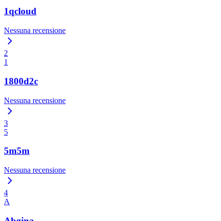
1qcloud
Nessuna recensione
2
1
1800d2c
Nessuna recensione
3
5
5m5m
Nessuna recensione
4
A
Abgina