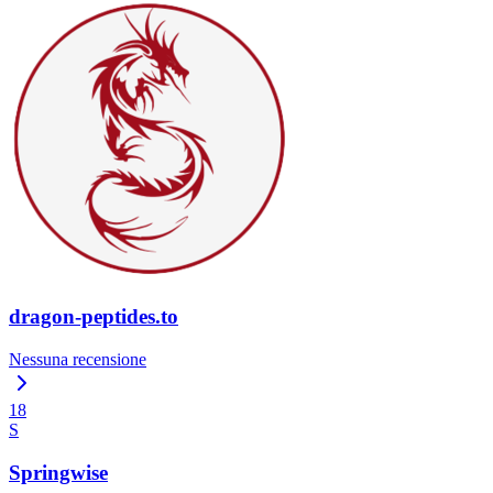
dragon-peptides.to
Nessuna recensione
18
S
Springwise