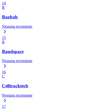
14
B
Baobab
Nessuna recensione
15
B
Baudspace
Nessuna recensione
16
C
Celltracktech
Nessuna recensione
17