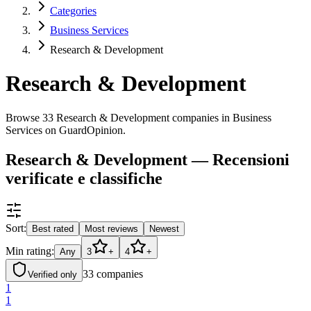
Categories
Business Services
Research & Development
Research & Development
Browse 33 Research & Development companies in Business
Services on GuardOpinion.
Research & Development — Recensioni
verificate e classifiche
Sort:
Best rated
Most reviews
Newest
Min rating:
Any
3
+
4
+
33
companies
Verified only
1
1