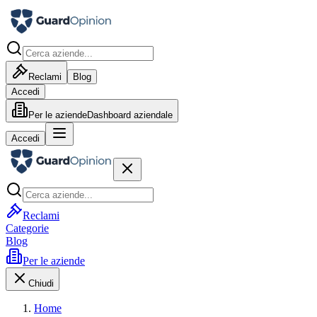
Reclami
Blog
Accedi
Per le aziende
Dashboard aziendale
Accedi
Reclami
Categorie
Blog
Per le aziende
Chiudi
Home