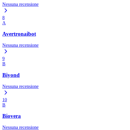
Nessuna recensione
8
A
Avertronaibot
Nessuna recensione
9
B
Biyond
Nessuna recensione
10
B
Biovera
Nessuna recensione