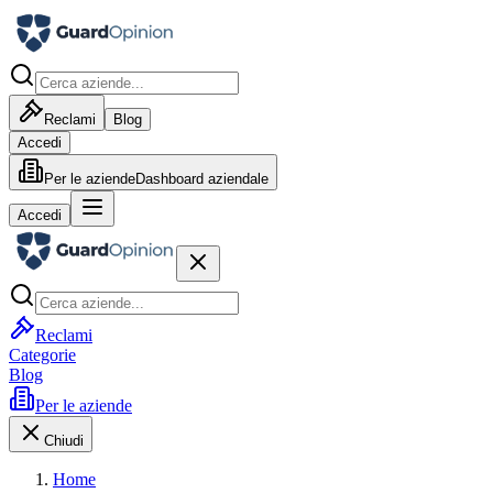
Reclami
Blog
Accedi
Per le aziende
Dashboard aziendale
Accedi
Reclami
Categorie
Blog
Per le aziende
Chiudi
Home