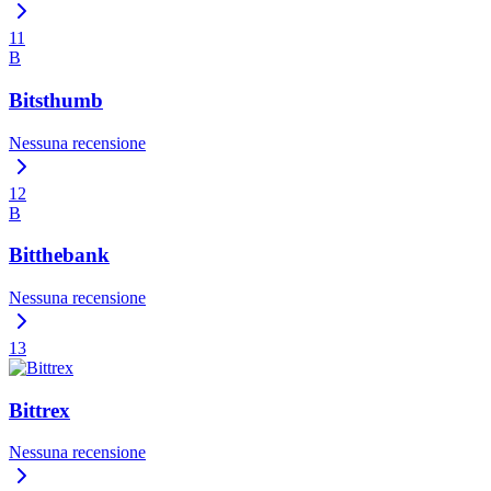
11
B
Bitsthumb
Nessuna recensione
12
B
Bitthebank
Nessuna recensione
13
Bittrex
Nessuna recensione