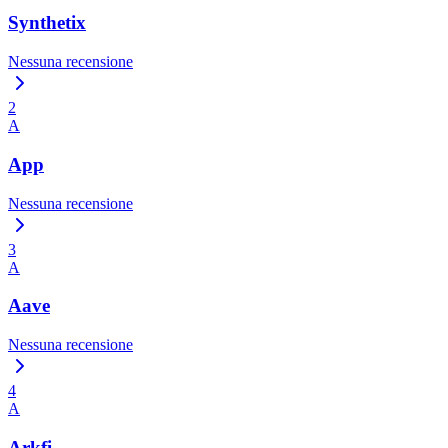
Synthetix
Nessuna recensione
2
A
App
Nessuna recensione
3
A
Aave
Nessuna recensione
4
A
Arkfi