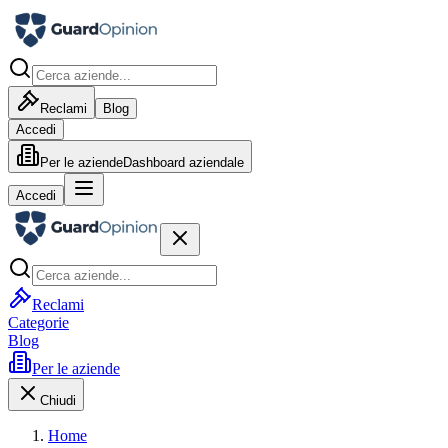
Reclami
Blog
Accedi
Per le aziende
Dashboard aziendale
Accedi
Reclami
Categorie
Blog
Per le aziende
Chiudi
Home