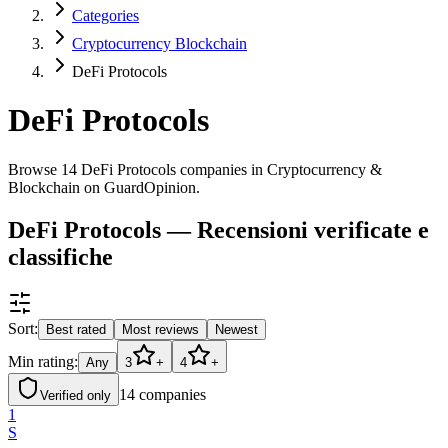
Categories
Cryptocurrency Blockchain
DeFi Protocols
DeFi Protocols
Browse 14 DeFi Protocols companies in Cryptocurrency &
Blockchain on GuardOpinion.
DeFi Protocols — Recensioni verificate e
classifiche
Sort:
Best rated
Most reviews
Newest
Min rating:
Any
3
+
4
+
14
companies
Verified only
1
S