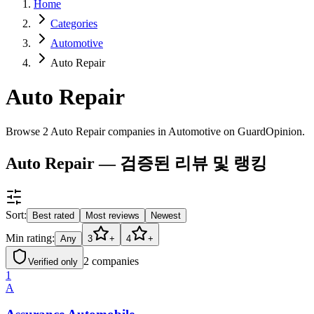
Home
Categories
Automotive
Auto Repair
Auto Repair
Browse 2 Auto Repair companies in Automotive on GuardOpinion.
Auto Repair — 검증된 리뷰 및 랭킹
Sort:
Best rated
Most reviews
Newest
Min rating:
Any
3
+
4
+
2
companies
Verified only
1
A