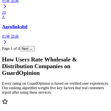
리뷰 없음
20
A
Agrolinksltd
리뷰 없음
Page
1
of
4
Next →
How Users Rate Wholesale &
Distribution Companies on
GuardOpinion
Every rating on GuardOpinion is based on verified user experiences.
Our ranking algorithm weighs five key factors that real customers
report after using these services: