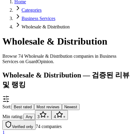
Home
Categories
Business Services
Wholesale & Distribution
Wholesale & Distribution
Browse 74 Wholesale & Distribution companies in Business
Services on GuardOpinion.
Wholesale & Distribution — 검증된 리뷰
및 랭킹
Sort:
Best rated
Most reviews
Newest
Min rating:
Any
3
+
4
+
74
companies
Verified only
1