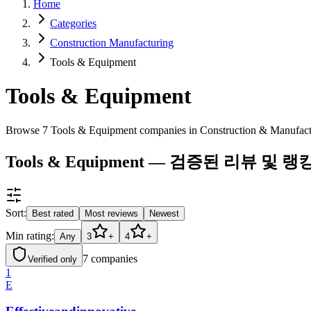
Home
Categories
Construction Manufacturing
Tools & Equipment
Tools & Equipment
Browse 7 Tools & Equipment companies in Construction & Manufac
Tools & Equipment — 검증된 리뷰 및 랭
Sort:
Best rated
Most reviews
Newest
Min rating:
Any
3
+
4
+
7
companies
Verified only
1
E