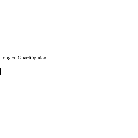
turing on GuardOpinion.
킹