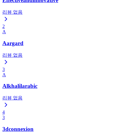
Effectiveandinnovative
리뷰 없음
2
A
Aargard
리뷰 없음
3
A
Alkhalilarabic
리뷰 없음
4
3
3dconnexion