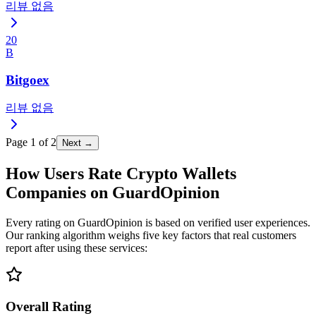
리뷰 없음
20
B
Bitgoex
리뷰 없음
Page
1
of
2
Next →
How Users Rate Crypto Wallets
Companies on GuardOpinion
Every rating on GuardOpinion is based on verified user experiences.
Our ranking algorithm weighs five key factors that real customers
report after using these services:
Overall Rating