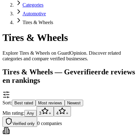
Categories
Automotive
Tires & Wheels
Tires & Wheels
Explore Tires & Wheels on GuardOpinion. Discover related
categories and compare verified businesses.
Tires & Wheels — Geverifieerde reviews
en rankings
Sort:
Best rated
Most reviews
Newest
Min rating:
Any
3
+
4
+
0
companies
Verified only