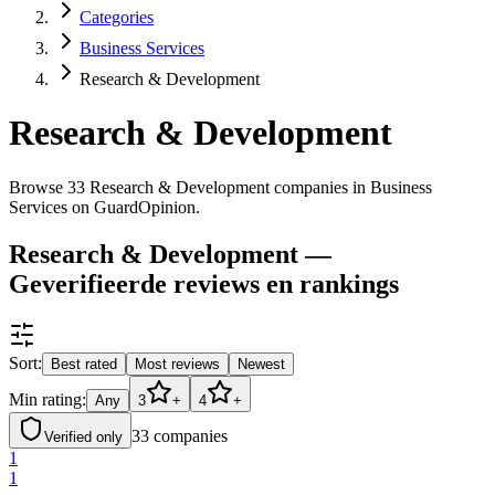
Categories
Business Services
Research & Development
Research & Development
Browse 33 Research & Development companies in Business
Services on GuardOpinion.
Research & Development —
Geverifieerde reviews en rankings
Sort:
Best rated
Most reviews
Newest
Min rating:
Any
3
+
4
+
33
companies
Verified only
1
1