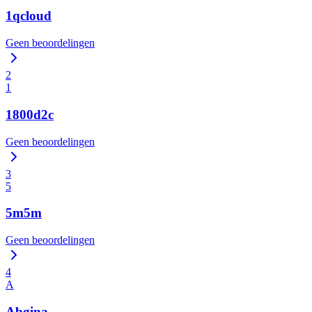
1qcloud
Geen beoordelingen
2
1
1800d2c
Geen beoordelingen
3
5
5m5m
Geen beoordelingen
4
A
Abgina