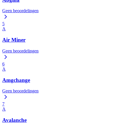
Geen beoordelingen
5
A
Air Miner
Geen beoordelingen
6
A
Amgchange
Geen beoordelingen
7
A
Avalanche