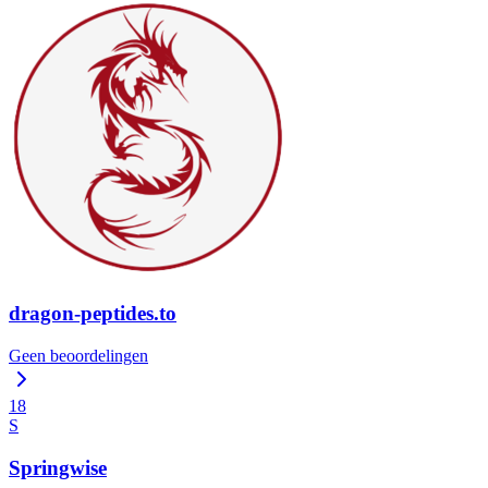
dragon-peptides.to
Geen beoordelingen
18
S
Springwise