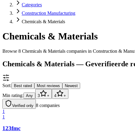
Categories
Construction Manufacturing
Chemicals & Materials
Chemicals & Materials
Browse 8 Chemicals & Materials companies in Construction & Manu
Chemicals & Materials — Geverifieerde r
Sort:
Best rated
Most reviews
Newest
Min rating:
Any
3
+
4
+
8
companies
Verified only
1
1
123fmc