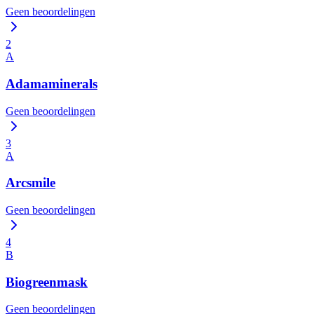
Geen beoordelingen
2
A
Adamaminerals
Geen beoordelingen
3
A
Arcsmile
Geen beoordelingen
4
B
Biogreenmask
Geen beoordelingen