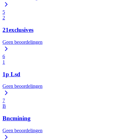
5
2
21exclusives
Geen beoordelingen
6
1
1p Lsd
Geen beoordelingen
7
B
Bncmining
Geen beoordelingen