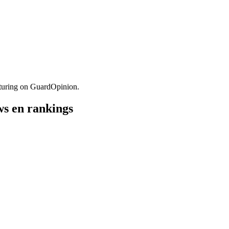
turing on GuardOpinion.
ws en rankings