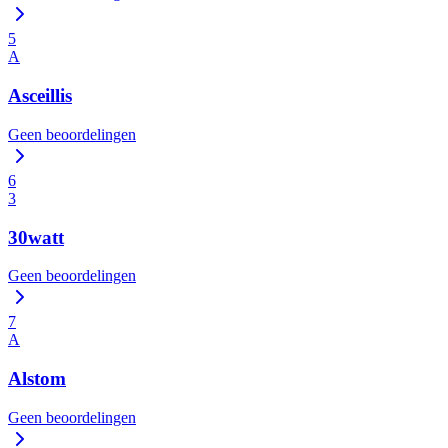
5
A
Asceillis
Geen beoordelingen
6
3
30watt
Geen beoordelingen
7
A
Alstom
Geen beoordelingen