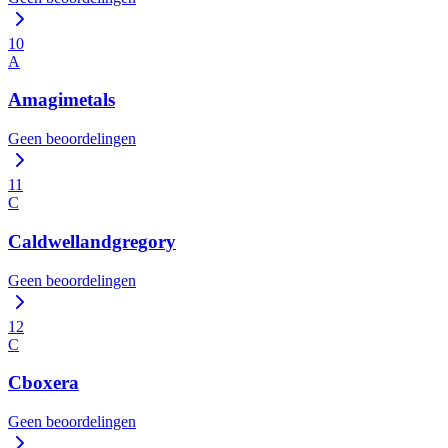
10
A
Amagimetals
Geen beoordelingen
11
C
Caldwellandgregory
Geen beoordelingen
12
C
Cboxera
Geen beoordelingen