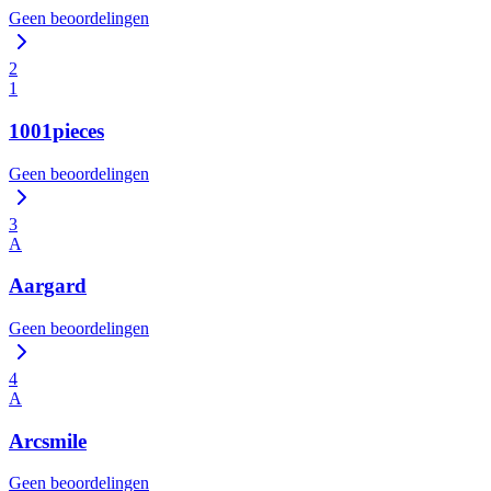
Geen beoordelingen
2
1
1001pieces
Geen beoordelingen
3
A
Aargard
Geen beoordelingen
4
A
Arcsmile
Geen beoordelingen