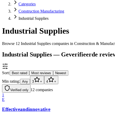
Categories
Construction Manufacturing
Industrial Supplies
Industrial Supplies
Browse 12 Industrial Supplies companies in Construction & Manufac
Industrial Supplies — Geverifieerde revie
Sort:
Best rated
Most reviews
Newest
Min rating:
Any
3
+
4
+
12
companies
Verified only
1
E
Effectiveandinnovative