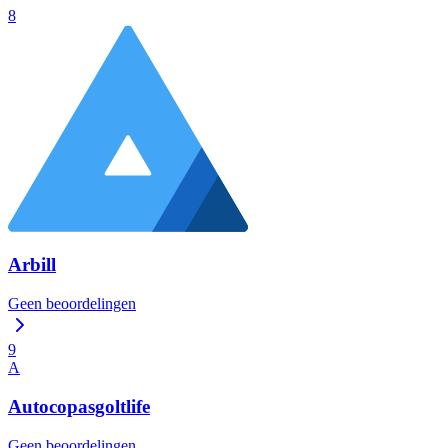
8
Arbill
Geen beoordelingen
9
A
Autocopasgoltlife
Geen beoordelingen