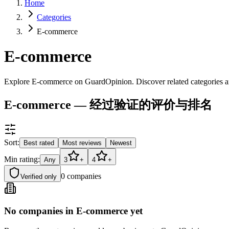
Home
Categories
E-commerce
E-commerce
Explore E-commerce on GuardOpinion. Discover related categories an
E-commerce — 经过验证的评价与排名
Sort:
Best rated
Most reviews
Newest
Min rating:
Any
3
+
4
+
0
companies
Verified only
No companies in E-commerce yet