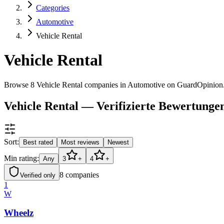
Categories
Automotive
Vehicle Rental
Vehicle Rental
Browse 8 Vehicle Rental companies in Automotive on GuardOpinion
Vehicle Rental — Verifizierte Bewertunge
Sort:
Best rated
Most reviews
Newest
Min rating:
Any
3
+
4
+
8
companies
Verified only
1
W
Wheelz