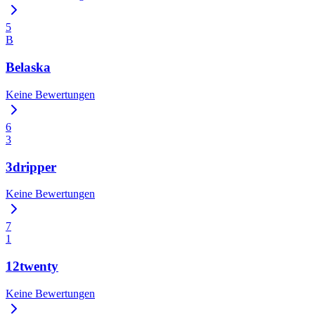
5
B
Belaska
Keine Bewertungen
6
3
3dripper
Keine Bewertungen
7
1
12twenty
Keine Bewertungen