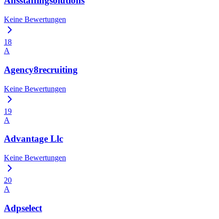
Ansstaffingsolutions
Keine Bewertungen
18
A
Agency8recruiting
Keine Bewertungen
19
A
Advantage Llc
Keine Bewertungen
20
A
Adpselect