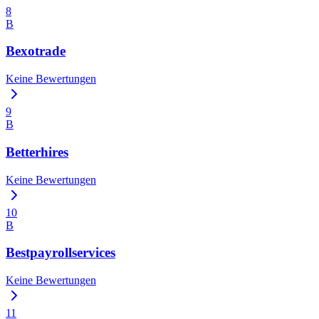
8
B
Bexotrade
Keine Bewertungen
9
B
Betterhires
Keine Bewertungen
10
B
Bestpayrollservices
Keine Bewertungen
11