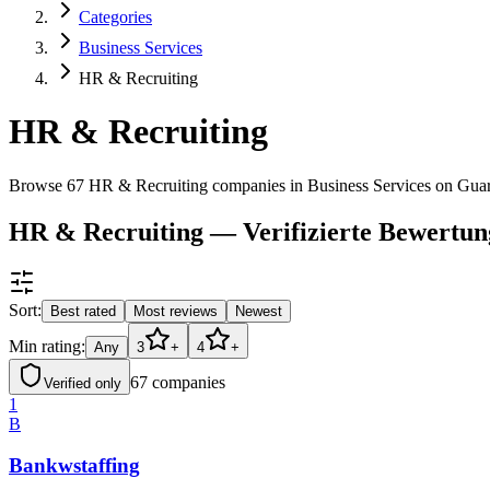
Categories
Business Services
HR & Recruiting
HR & Recruiting
Browse 67 HR & Recruiting companies in Business Services on Gua
HR & Recruiting — Verifizierte Bewertu
Sort:
Best rated
Most reviews
Newest
Min rating:
Any
3
+
4
+
67
companies
Verified only
1
B
Bankwstaffing