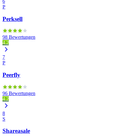
6
P
Perksell
98 Bewertungen
4.2
7
P
Peerfly
96 Bewertungen
4.2
8
S
Shareasale