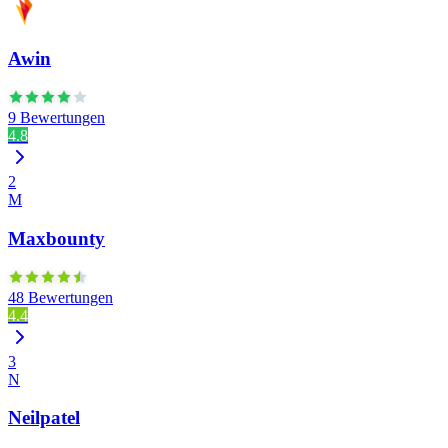
Awin
9 Bewertungen
4.8
2
M
Maxbounty
48 Bewertungen
4.4
3
N
Neilpatel