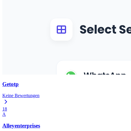
Getotp
Keine Bewertungen
18
A
Alleyenterprises