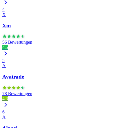
4
X
Xm
56 Bewertungen
4.5
5
A
Avatrade
78 Bewertungen
4.3
6
A