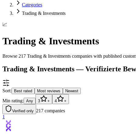
Categories
Trading & Investments
📈
Trading & Investments
Browse 217 Trading & Investments companies with published custome
Trading & Investments — Verifizierte Be
Sort:
Best rated
Most reviews
Newest
Min rating:
Any
3
+
4
+
217
companies
Verified only
1