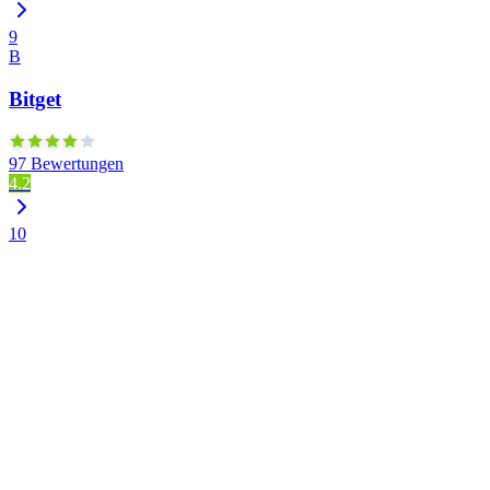
9
B
Bitget
97 Bewertungen
4.2
10