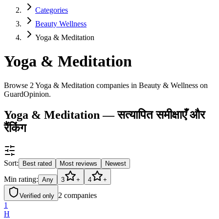
Categories
Beauty Wellness
Yoga & Meditation
Yoga & Meditation
Browse 2 Yoga & Meditation companies in Beauty & Wellness on
GuardOpinion.
Yoga & Meditation — सत्यापित समीक्षाएँ और
रैंकिंग
Sort:
Best rated
Most reviews
Newest
Min rating:
Any
3
+
4
+
2
companies
Verified only
1
H