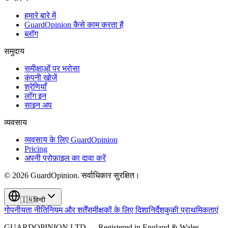
हमारे बारे में
GuardOpinion कैसे काम करता है
ब्लॉग
समुदाय
समीक्षाओं पर भरोसा
कंपनी खोजें
श्रेणियाँ
लॉग इन
साइन अप
व्यवसाय
व्यवसाय के लिए GuardOpinion
Pricing
अपनी प्रोफ़ाइल का दावा करें
©
2026
GuardOpinion.
सर्वाधिकार सुरक्षित।
🇮🇳
हिन्दी
गोपनीयता नीति
नियम और शर्तें
समीक्षकों के लिए दिशानिर्देश
कुकी प्राथमिकताएं
GUARDOPINION LTD — Registered in England & Wales,