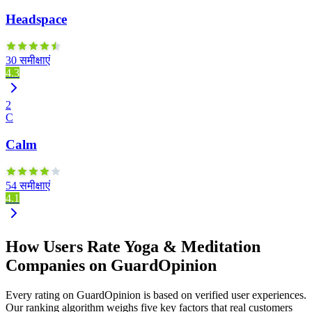
Headspace
30 समीक्षाएं
4.3
2
C
Calm
54 समीक्षाएं
4.1
How Users Rate Yoga & Meditation
Companies on GuardOpinion
Every rating on GuardOpinion is based on verified user experiences.
Our ranking algorithm weighs five key factors that real customers