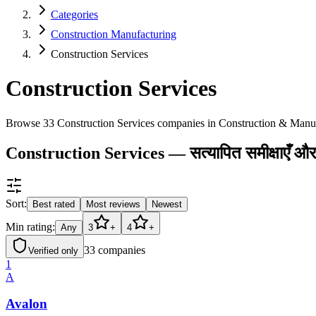
Categories
Construction Manufacturing
Construction Services
Construction Services
Browse 33 Construction Services companies in Construction & Manu
Construction Services — सत्यापित समीक्षाएँ और र
Sort:
Best rated
Most reviews
Newest
Min rating:
Any
3
+
4
+
33
companies
Verified only
1
A
Avalon