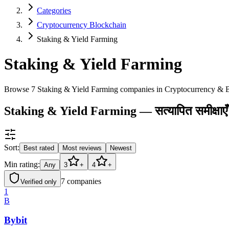
Categories
Cryptocurrency Blockchain
Staking & Yield Farming
Staking & Yield Farming
Browse 7 Staking & Yield Farming companies in Cryptocurrency & 
Staking & Yield Farming — सत्यापित समीक्षाएँ औ
Sort:
Best rated
Most reviews
Newest
Min rating:
Any
3
+
4
+
7
companies
Verified only
1
B
Bybit