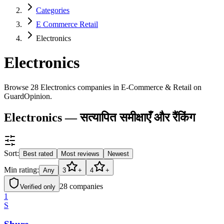
Categories
E Commerce Retail
Electronics
Electronics
Browse 28 Electronics companies in E-Commerce & Retail on
GuardOpinion.
Electronics — सत्यापित समीक्षाएँ और रैंकिंग
Sort:
Best rated
Most reviews
Newest
Min rating:
Any
3
+
4
+
28
companies
Verified only
1
S