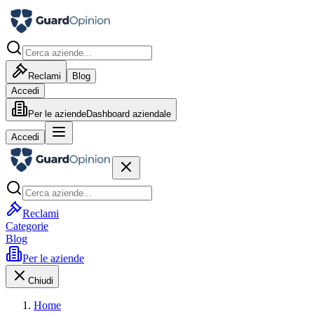
Reclami
Blog
Accedi
Per le aziende
Dashboard aziendale
Accedi
Reclami
Categorie
Blog
Per le aziende
Chiudi
Home