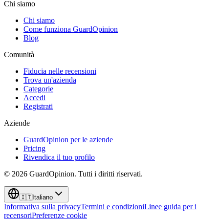
Chi siamo
Chi siamo
Come funziona GuardOpinion
Blog
Comunità
Fiducia nelle recensioni
Trova un'azienda
Categorie
Accedi
Registrati
Aziende
GuardOpinion per le aziende
Pricing
Rivendica il tuo profilo
©
2026
GuardOpinion.
Tutti i diritti riservati.
🇮🇹
Italiano
Informativa sulla privacy
Termini e condizioni
Linee guida per i
recensori
Preferenze cookie