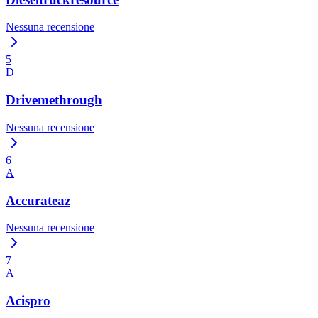
Nessuna recensione
5
D
Drivemethrough
Nessuna recensione
6
A
Accurateaz
Nessuna recensione
7
A
Acispro