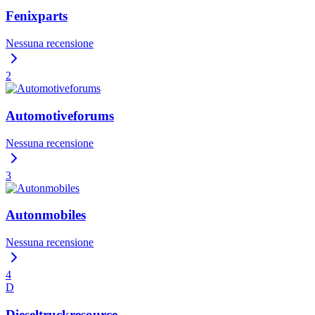
Fenixparts
Nessuna recensione
2
Automotiveforums
Nessuna recensione
3
Autonmobiles
Nessuna recensione
4
D
Dieseltruckresource