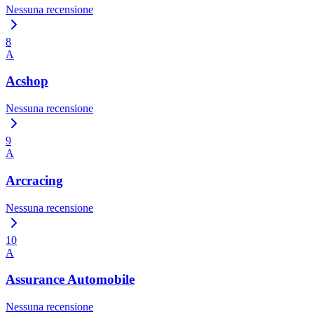
Nessuna recensione
8
A
Acshop
Nessuna recensione
9
A
Arcracing
Nessuna recensione
10
A
Assurance Automobile
Nessuna recensione