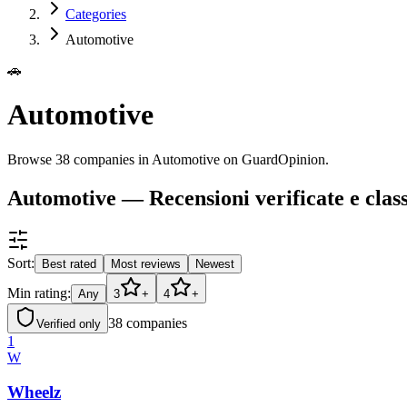
Categories
Automotive
🚗
Automotive
Browse 38 companies in Automotive on GuardOpinion.
Automotive — Recensioni verificate e class
Sort:
Best rated
Most reviews
Newest
Min rating:
Any
3
+
4
+
38
companies
Verified only
1
W
Wheelz