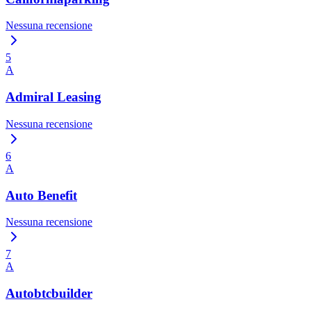
Nessuna recensione
5
A
Admiral Leasing
Nessuna recensione
6
A
Auto Benefit
Nessuna recensione
7
A
Autobtcbuilder