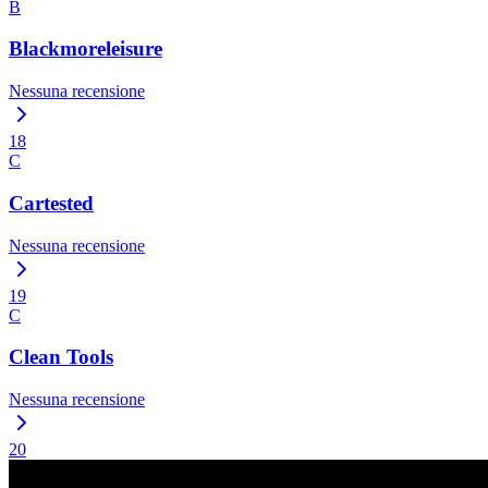
B
Blackmoreleisure
Nessuna recensione
18
C
Cartested
Nessuna recensione
19
C
Clean Tools
Nessuna recensione
20