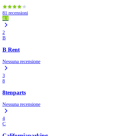
81 recensioni
4.1
2
B
B Rent
Nessuna recensione
3
8
8tenparts
Nessuna recensione
4
C
Californiaparking