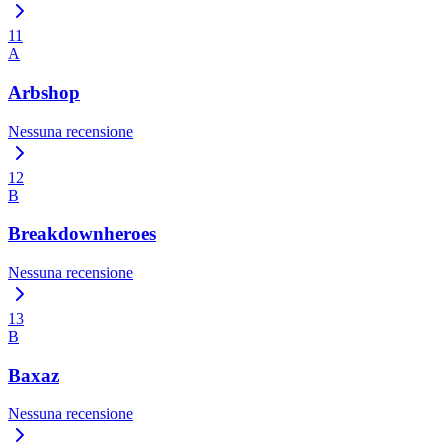
11
A
Arbshop
Nessuna recensione
12
B
Breakdownheroes
Nessuna recensione
13
B
Baxaz
Nessuna recensione