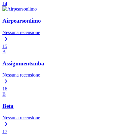
14
Airpearsonlimo
Nessuna recensione
15
A
Assignmentsmba
Nessuna recensione
16
B
Beta
Nessuna recensione
17