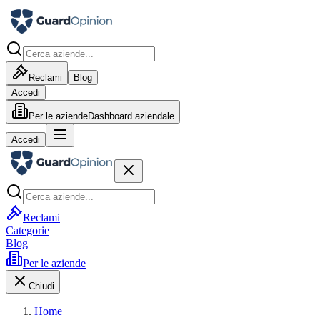
Reclami
Blog
Accedi
Per le aziende
Dashboard aziendale
Accedi
Reclami
Categorie
Blog
Per le aziende
Chiudi
Home