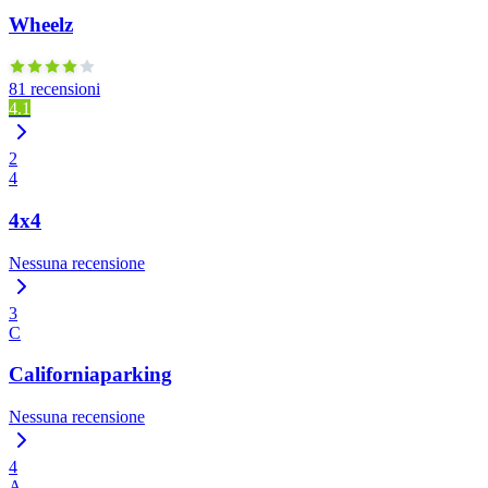
Wheelz
81 recensioni
4.1
2
4
4x4
Nessuna recensione
3
C
Californiaparking
Nessuna recensione
4
A