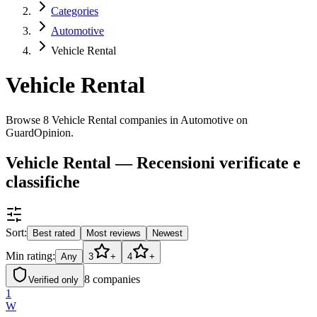
Categories
Automotive
Vehicle Rental
Vehicle Rental
Browse 8 Vehicle Rental companies in Automotive on
GuardOpinion.
Vehicle Rental — Recensioni verificate e
classifiche
Sort:
Best rated
Most reviews
Newest
Min rating:
Any
3
+
4
+
8
companies
Verified only
1
W