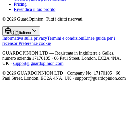
Pricing
Rivendica il tuo profilo
©
2026
GuardOpinion.
Tutti i diritti riservati.
🇮🇹
Italiano
Informativa sulla privacy
Termini e condizioni
Linee guida per i
recensori
Preferenze cookie
GUARDOPINION LTD — Registrata in Inghilterra e Galles,
numero azienda 17170105 · 66 Paul Street, London, EC2A 4NA,
UK ·
support@guardopinion.com
©
2026
GUARDOPINION LTD · Company No. 17170105 · 66
Paul Street, London, EC2A 4NA, UK ·
support@guardopinion.com