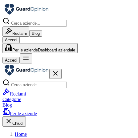
Reclami
Blog
Accedi
Per le aziende
Dashboard aziendale
Accedi
Reclami
Categorie
Blog
Per le aziende
Chiudi
Home