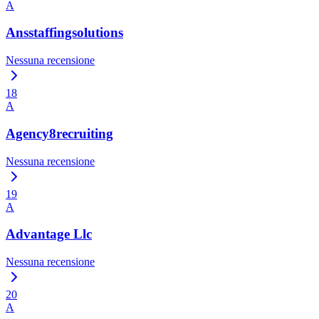
A
Ansstaffingsolutions
Nessuna recensione
18
A
Agency8recruiting
Nessuna recensione
19
A
Advantage Llc
Nessuna recensione
20
A