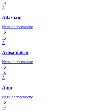
14
A
Atlashxm
Nessuna recensione
15
A
Artisantalent
Nessuna recensione
16
A
Apm
Nessuna recensione
17