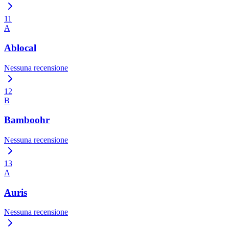
11
A
Ablocal
Nessuna recensione
12
B
Bamboohr
Nessuna recensione
13
A
Auris
Nessuna recensione