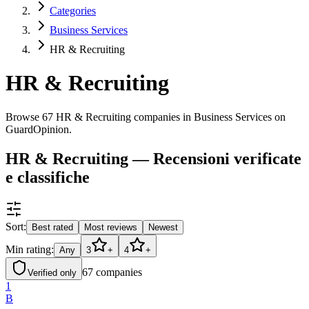
Categories
Business Services
HR & Recruiting
HR & Recruiting
Browse 67 HR & Recruiting companies in Business Services on
GuardOpinion.
HR & Recruiting — Recensioni verificate
e classifiche
Sort:
Best rated
Most reviews
Newest
Min rating:
Any
3
+
4
+
67
companies
Verified only
1
B