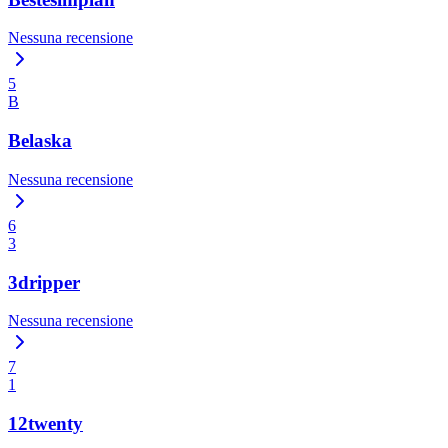
Nessuna recensione
5
B
Belaska
Nessuna recensione
6
3
3dripper
Nessuna recensione
7
1
12twenty