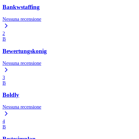
Bankwstaffing
Nessuna recensione
2
B
Bewertungskonig
Nessuna recensione
3
B
Boldly
Nessuna recensione
4
B
Bestesimplan