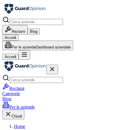
Reclami
Blog
Accedi
Per le aziende
Dashboard aziendale
Accedi
Reclami
Categorie
Blog
Per le aziende
Chiudi
Home