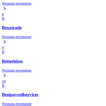
Nessuna recensione
8
B
Bexotrade
Nessuna recensione
9
B
Betterhires
Nessuna recensione
10
B
Bestpayrollservices
Nessuna recensione