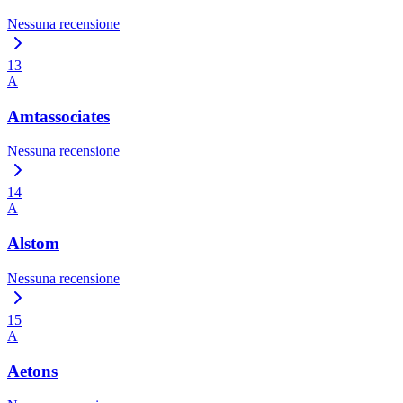
Nessuna recensione
13
A
Amtassociates
Nessuna recensione
14
A
Alstom
Nessuna recensione
15
A
Aetons