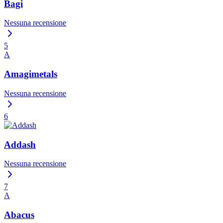
Bagi
Nessuna recensione
5
A
Amagimetals
Nessuna recensione
6
Addash
Nessuna recensione
7
A
Abacus