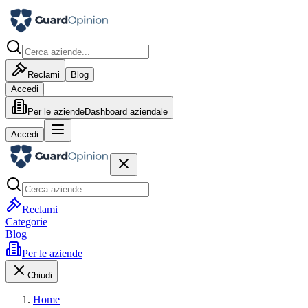
Reclami
Blog
Accedi
Per le aziende
Dashboard aziendale
Accedi
Reclami
Categorie
Blog
Per le aziende
Chiudi
Home