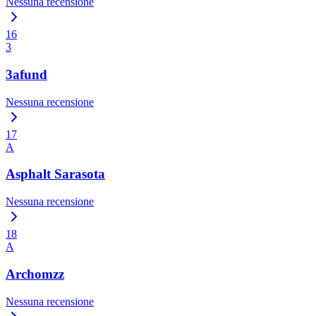
Nessuna recensione
16
3
3afund
Nessuna recensione
17
A
Asphalt Sarasota
Nessuna recensione
18
A
Archomzz
Nessuna recensione