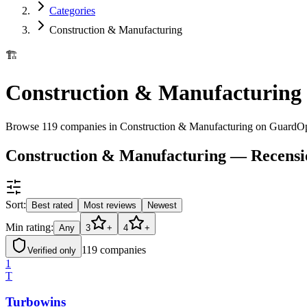
Categories
Construction & Manufacturing
🏗️
Construction & Manufacturing
Browse 119 companies in Construction & Manufacturing on GuardOp
Construction & Manufacturing — Recensioni
Sort:
Best rated
Most reviews
Newest
Min rating:
Any
3
+
4
+
119
companies
Verified only
1
T
Turbowins