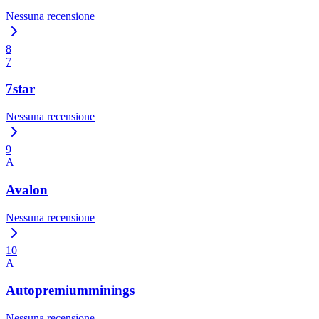
Nessuna recensione
8
7
7star
Nessuna recensione
9
A
Avalon
Nessuna recensione
10
A
Autopremiumminings
Nessuna recensione