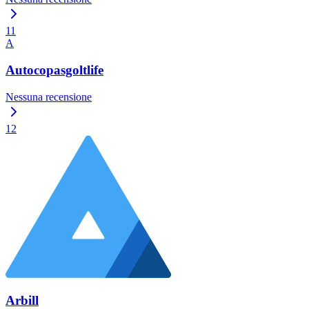
11
A
Autocopasgoltlife
Nessuna recensione
12
Arbill