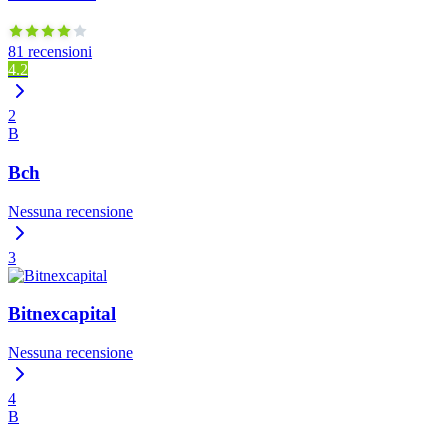
81 recensioni
4.2
2
B
Bch
Nessuna recensione
3
Bitnexcapital
Nessuna recensione
4
B