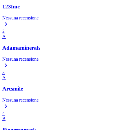
123fmc
Nessuna recensione
2
A
Adamaminerals
Nessuna recensione
3
A
Arcsmile
Nessuna recensione
4
B
Biogreenmask