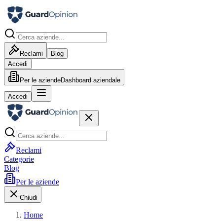
Reclami
Blog
Accedi
Per le aziende
Dashboard aziendale
Accedi
Reclami
Categorie
Blog
Per le aziende
Chiudi
Home