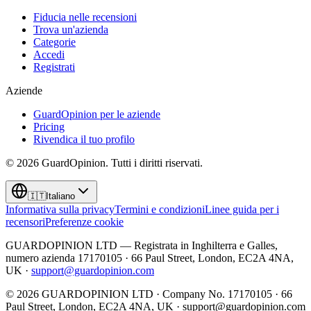
Fiducia nelle recensioni
Trova un'azienda
Categorie
Accedi
Registrati
Aziende
GuardOpinion per le aziende
Pricing
Rivendica il tuo profilo
©
2026
GuardOpinion.
Tutti i diritti riservati.
🇮🇹
Italiano
Informativa sulla privacy
Termini e condizioni
Linee guida per i
recensori
Preferenze cookie
GUARDOPINION LTD — Registrata in Inghilterra e Galles,
numero azienda 17170105 · 66 Paul Street, London, EC2A 4NA,
UK ·
support@guardopinion.com
©
2026
GUARDOPINION LTD · Company No. 17170105 · 66
Paul Street, London, EC2A 4NA, UK ·
support@guardopinion.com