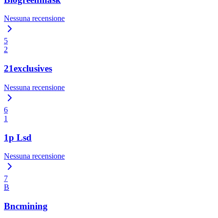
Nessuna recensione
5
2
21exclusives
Nessuna recensione
6
1
1p Lsd
Nessuna recensione
7
B
Bncmining