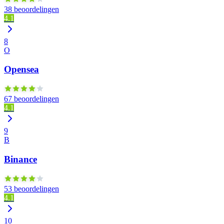
38 beoordelingen
4.1
8
O
Opensea
67 beoordelingen
4.1
9
B
Binance
53 beoordelingen
4.1
10