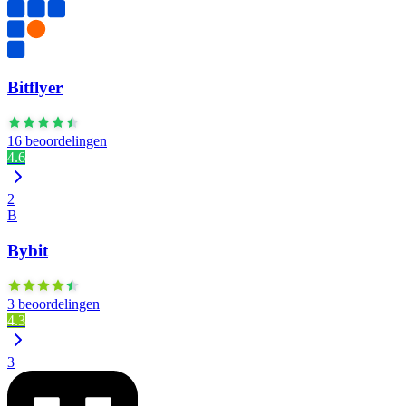
Bitflyer
16 beoordelingen
4.6
2
B
Bybit
3 beoordelingen
4.3
3