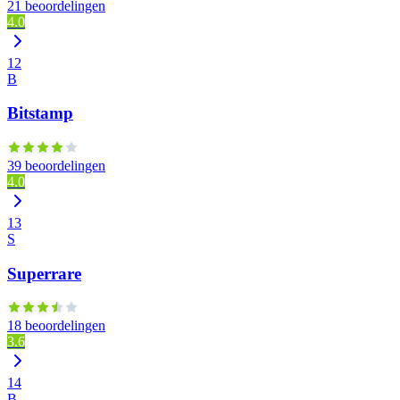
21 beoordelingen
4.0
12
B
Bitstamp
39 beoordelingen
4.0
13
S
Superrare
18 beoordelingen
3.6
14
B