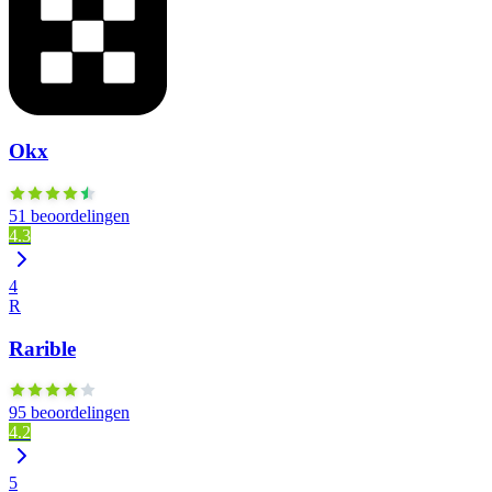
Okx
51 beoordelingen
4.3
4
R
Rarible
95 beoordelingen
4.2
5