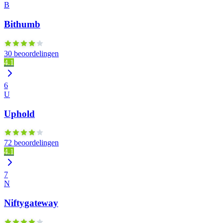
B
Bithumb
30 beoordelingen
4.1
6
U
Uphold
72 beoordelingen
4.1
7
N
Niftygateway