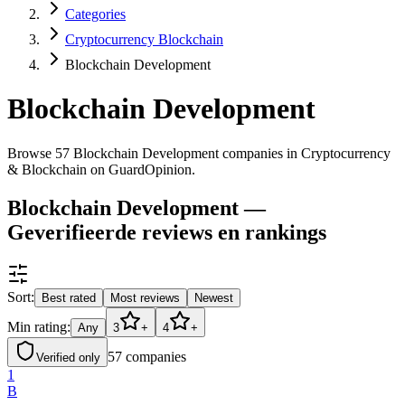
Categories
Cryptocurrency Blockchain
Blockchain Development
Blockchain Development
Browse 57 Blockchain Development companies in Cryptocurrency
& Blockchain on GuardOpinion.
Blockchain Development —
Geverifieerde reviews en rankings
Sort:
Best rated
Most reviews
Newest
Min rating:
Any
3
+
4
+
57
companies
Verified only
1
B