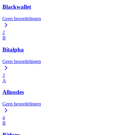
Blackwallet
Geen beoordelingen
2
B
Bitalpha
Geen beoordelingen
3
A
Allnodes
Geen beoordelingen
4
B
Bitfury