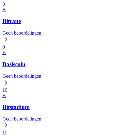
8
B
Bitrane
Geen beoordelingen
9
B
Basiscoin
Geen beoordelingen
10
B
Bitstadium
Geen beoordelingen
11