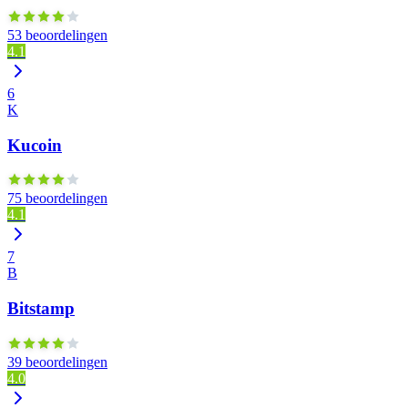
53 beoordelingen
4.1
6
K
Kucoin
75 beoordelingen
4.1
7
B
Bitstamp
39 beoordelingen
4.0