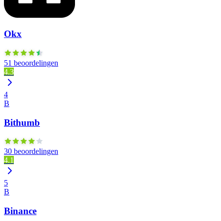
Okx
51 beoordelingen
4.3
4
B
Bithumb
30 beoordelingen
4.1
5
B
Binance