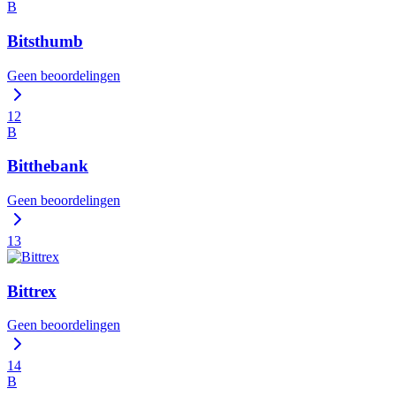
B
Bitsthumb
Geen beoordelingen
12
B
Bitthebank
Geen beoordelingen
13
Bittrex
Geen beoordelingen
14
B