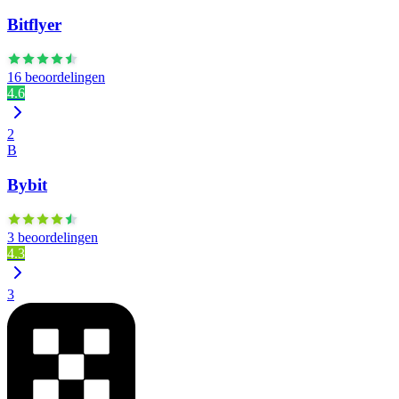
Bitflyer
16 beoordelingen
4.6
2
B
Bybit
3 beoordelingen
4.3
3