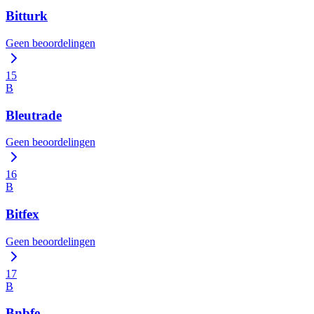
Bitturk
Geen beoordelingen
15
B
Bleutrade
Geen beoordelingen
16
B
Bitfex
Geen beoordelingen
17
B
Bnbfe