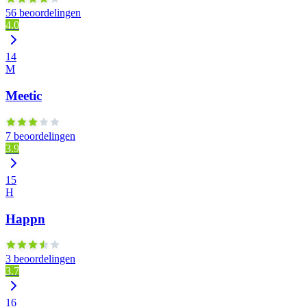
56 beoordelingen
4.0
14
M
Meetic
7 beoordelingen
3.9
15
H
Happn
3 beoordelingen
3.7
16