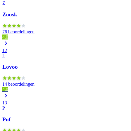
Z
Zoosk
76 beoordelingen
4.0
12
L
Lovoo
14 beoordelingen
4.0
13
P
Pof