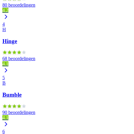
80 beoordelingen
4.2
4
H
Hinge
68 beoordelingen
4.1
5
B
Bumble
90 beoordelingen
4.1
6