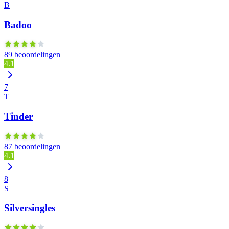
B
Badoo
89 beoordelingen
4.1
7
T
Tinder
87 beoordelingen
4.1
8
S
Silversingles