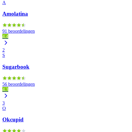
A
Amolatina
91 beoordelingen
4.4
2
S
Sugarbook
56 beoordelingen
4.3
3
O
Okcupid