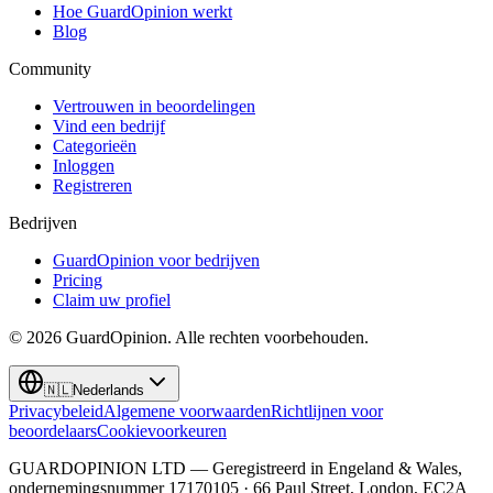
Hoe GuardOpinion werkt
Blog
Community
Vertrouwen in beoordelingen
Vind een bedrijf
Categorieën
Inloggen
Registreren
Bedrijven
GuardOpinion voor bedrijven
Pricing
Claim uw profiel
©
2026
GuardOpinion.
Alle rechten voorbehouden.
🇳🇱
Nederlands
Privacybeleid
Algemene voorwaarden
Richtlijnen voor
beoordelaars
Cookievoorkeuren
GUARDOPINION LTD — Geregistreerd in Engeland & Wales,
ondernemingsnummer 17170105 · 66 Paul Street, London, EC2A