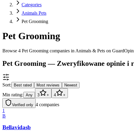
Categories
Animals Pets
Pet Grooming
Pet Grooming
Browse 4 Pet Grooming companies in Animals & Pets on GuardOpin
Pet Grooming — Zweryfikowane opinie i r
Sort:
Best rated
Most reviews
Newest
Min rating:
Any
3
+
4
+
4
companies
Verified only
1
B
Bellavidasb