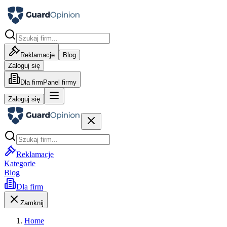
Reklamacje
Blog
Zaloguj się
Dla firm
Panel firmy
Zaloguj się
Reklamacje
Kategorie
Blog
Dla firm
Zamknij
Home