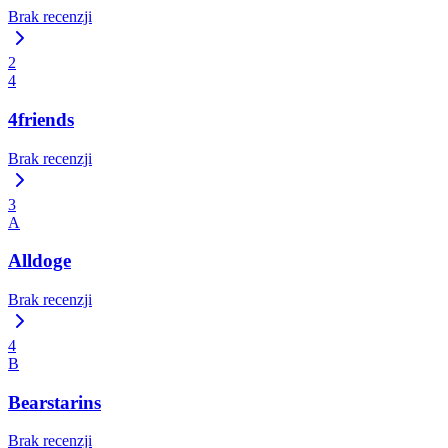
Brak recenzji
2
4
4friends
Brak recenzji
3
A
Alldoge
Brak recenzji
4
B
Bearstarins
Brak recenzji