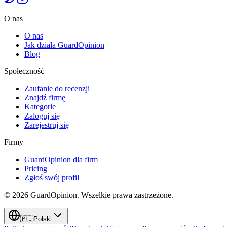
O nas
O nas
Jak działa GuardOpinion
Blog
Społeczność
Zaufanie do recenzji
Znajdź firmę
Kategorie
Zaloguj się
Zarejestruj się
Firmy
GuardOpinion dla firm
Pricing
Zgłoś swój profil
©
2026
GuardOpinion.
Wszelkie prawa zastrzeżone.
🇵🇱
Polski