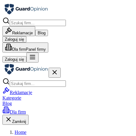
Reklamacje
Blog
Zaloguj się
Dla firm
Panel firmy
Zaloguj się
Reklamacje
Kategorie
Blog
Dla firm
Zamknij
Home