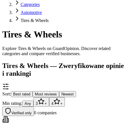
Categories
Automotive
Tires & Wheels
Tires & Wheels
Explore Tires & Wheels on GuardOpinion. Discover related
categories and compare verified businesses.
Tires & Wheels — Zweryfikowane opinie
i rankingi
Sort:
Best rated
Most reviews
Newest
Min rating:
Any
3
+
4
+
0
companies
Verified only