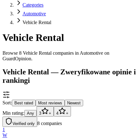
Categories
Automotive
Vehicle Rental
Vehicle Rental
Browse 8 Vehicle Rental companies in Automotive on
GuardOpinion.
Vehicle Rental — Zweryfikowane opinie i
rankingi
Sort:
Best rated
Most reviews
Newest
Min rating:
Any
3
+
4
+
8
companies
Verified only
1
W