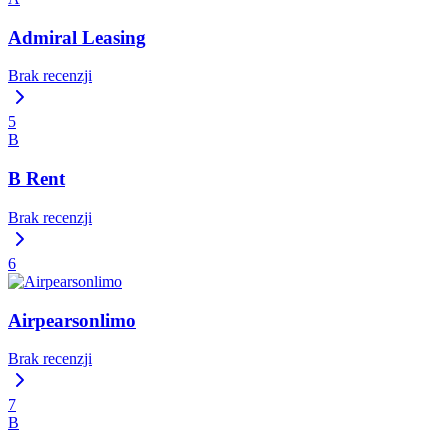
Admiral Leasing
Brak recenzji
5
B
B Rent
Brak recenzji
6
Airpearsonlimo
Brak recenzji
7
B