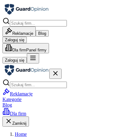
Reklamacje
Blog
Zaloguj się
Dla firm
Panel firmy
Zaloguj się
Reklamacje
Kategorie
Blog
Dla firm
Zamknij
Home