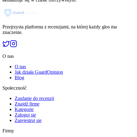
Przejrzysta platforma z recenzjami, na której każdy głos ma
znaczenie.
O nas
O nas
Jak działa GuardOpinion
Blog
Społeczność
Zaufanie do recenzji
Znajdź firmę
Kategorie
Zaloguj się
Zarejestruj się
Firmy