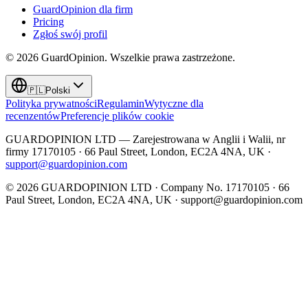
GuardOpinion dla firm
Pricing
Zgłoś swój profil
©
2026
GuardOpinion.
Wszelkie prawa zastrzeżone.
🇵🇱
Polski
Polityka prywatności
Regulamin
Wytyczne dla
recenzentów
Preferencje plików cookie
GUARDOPINION LTD — Zarejestrowana w Anglii i Walii, nr
firmy 17170105 · 66 Paul Street, London, EC2A 4NA, UK ·
support@guardopinion.com
©
2026
GUARDOPINION LTD · Company No. 17170105 · 66
Paul Street, London, EC2A 4NA, UK ·
support@guardopinion.com