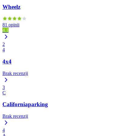
Wheelz
81 opinii
4.1
2
4
4x4
Brak recenzji
3
C
Californiaparking
Brak recenzji
4
A