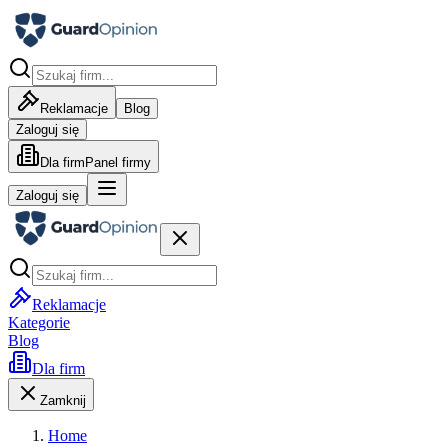
Reklamacje
Blog
Zaloguj się
Dla firm
Panel firmy
Zaloguj się
Reklamacje
Kategorie
Blog
Dla firm
Zamknij
Home