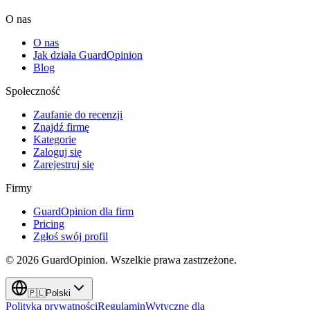
O nas
O nas
Jak działa GuardOpinion
Blog
Społeczność
Zaufanie do recenzji
Znajdź firmę
Kategorie
Zaloguj się
Zarejestruj się
Firmy
GuardOpinion dla firm
Pricing
Zgłoś swój profil
©
2026
GuardOpinion.
Wszelkie prawa zastrzeżone.
🇵🇱
Polski
Polityka prywatności
Regulamin
Wytyczne dla