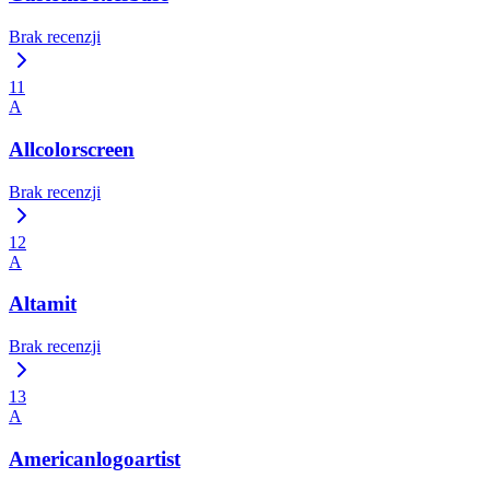
Brak recenzji
11
A
Allcolorscreen
Brak recenzji
12
A
Altamit
Brak recenzji
13
A
Americanlogoartist