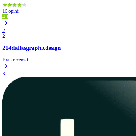
16 opinii
4.1
2
2
214dallasgraphicdesign
Brak recenzji
3