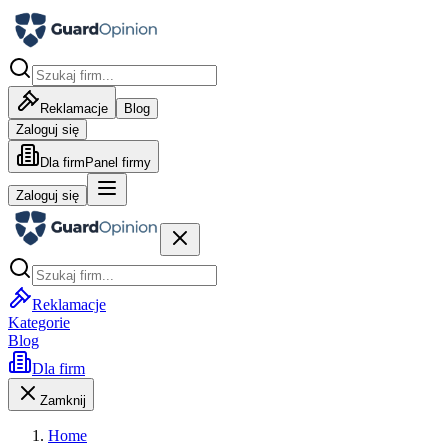
Reklamacje
Blog
Zaloguj się
Dla firm
Panel firmy
Zaloguj się
Reklamacje
Kategorie
Blog
Dla firm
Zamknij
Home