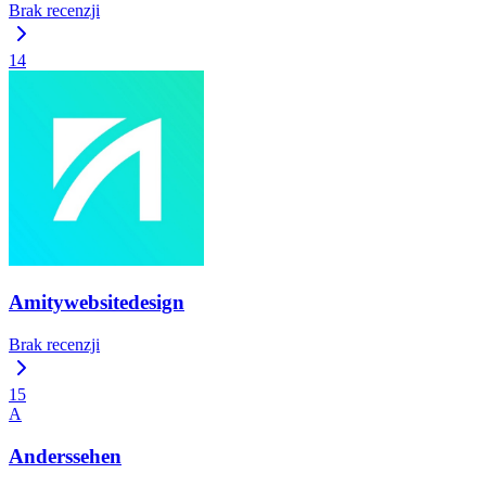
Brak recenzji
14
Amitywebsitedesign
Brak recenzji
15
A
Anderssehen