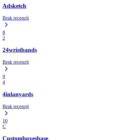
Adsketch
Brak recenzji
8
2
24wristbands
Brak recenzji
9
4
4inlanyards
Brak recenzji
10
C
Customboxesbase