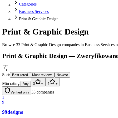
Categories
Business Services
Print & Graphic Design
Print & Graphic Design
Browse 33 Print & Graphic Design companies in Business Services 
Print & Graphic Design — Zweryfikowane 
Sort:
Best rated
Most reviews
Newest
Min rating:
Any
3
+
4
+
33
companies
Verified only
1
9
99designs