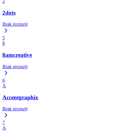
2
2dots
Brak recenzji
5
8
8amcreative
Brak recenzji
6
A
Accentgraphix
Brak recenzji
7
A