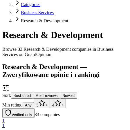
Categories
Business Services
Research & Development
Research & Development
Browse 33 Research & Development companies in Business
Services on GuardOpinion.
Research & Development —
Zweryfikowane opinie i rankingi
Sort:
Best rated
Most reviews
Newest
Min rating:
Any
3
+
4
+
33
companies
Verified only
1
1