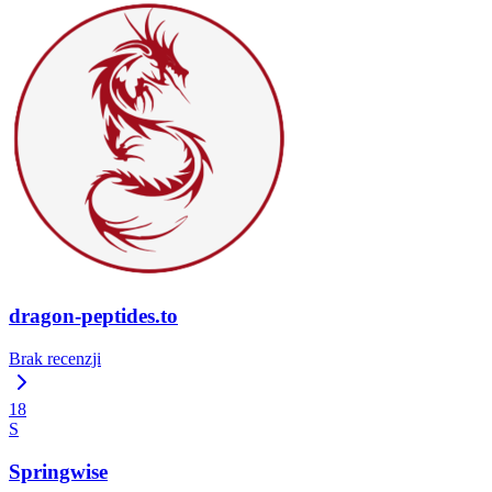
dragon-peptides.to
Brak recenzji
18
S
Springwise