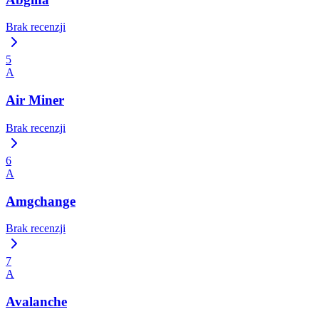
Brak recenzji
5
A
Air Miner
Brak recenzji
6
A
Amgchange
Brak recenzji
7
A
Avalanche