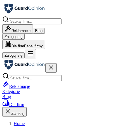
Reklamacje
Blog
Zaloguj się
Dla firm
Panel firmy
Zaloguj się
Reklamacje
Kategorie
Blog
Dla firm
Zamknij
Home