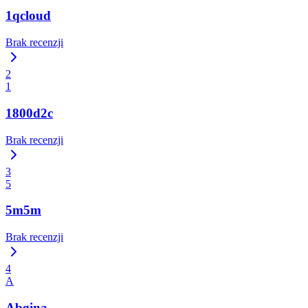
1qcloud
Brak recenzji
2
1
1800d2c
Brak recenzji
3
5
5m5m
Brak recenzji
4
A
Abgina