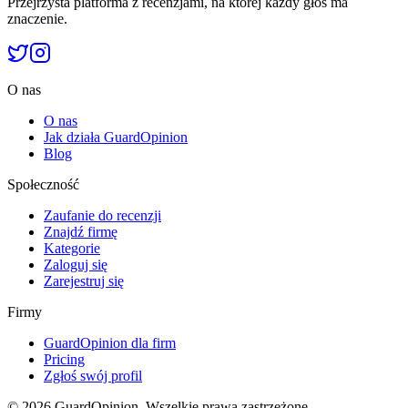
Przejrzysta platforma z recenzjami, na której każdy głos ma
znaczenie.
O nas
O nas
Jak działa GuardOpinion
Blog
Społeczność
Zaufanie do recenzji
Znajdź firmę
Kategorie
Zaloguj się
Zarejestruj się
Firmy
GuardOpinion dla firm
Pricing
Zgłoś swój profil
©
2026
GuardOpinion.
Wszelkie prawa zastrzeżone.