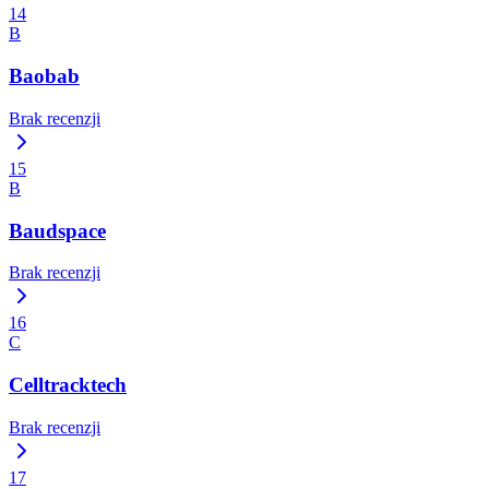
14
B
Baobab
Brak recenzji
15
B
Baudspace
Brak recenzji
16
C
Celltracktech
Brak recenzji
17