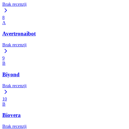
Brak recenzji
8
A
Avertronaibot
Brak recenzji
9
B
Biyond
Brak recenzji
10
B
Biovera
Brak recenzji