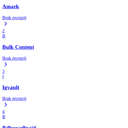
Amark
Brak recenzji
2
B
Bulk Content
Brak recenzji
3
I
Igvault
Brak recenzji
4
B
Bdbuysellpaid