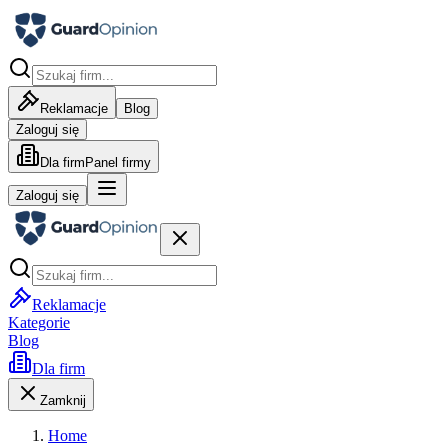
Reklamacje
Blog
Zaloguj się
Dla firm
Panel firmy
Zaloguj się
Reklamacje
Kategorie
Blog
Dla firm
Zamknij
Home