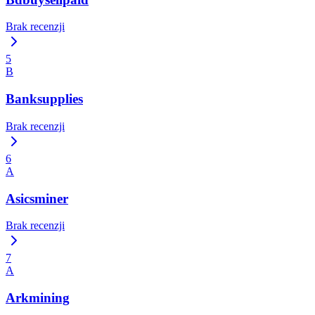
Brak recenzji
5
B
Banksupplies
Brak recenzji
6
A
Asicsminer
Brak recenzji
7
A
Arkmining