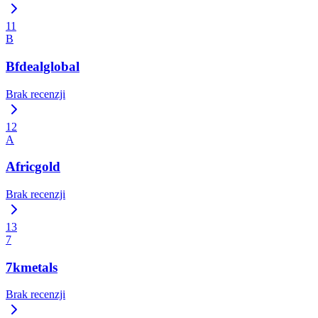
11
B
Bfdealglobal
Brak recenzji
12
A
Africgold
Brak recenzji
13
7
7kmetals
Brak recenzji