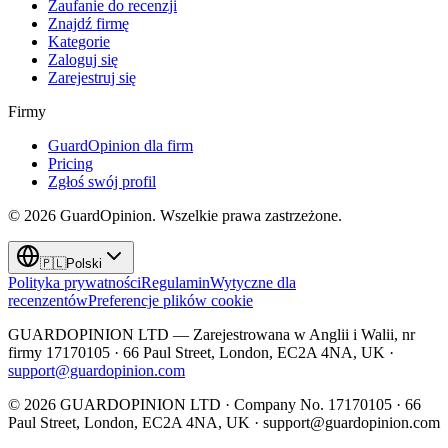
Zaufanie do recenzji
Znajdź firmę
Kategorie
Zaloguj się
Zarejestruj się
Firmy
GuardOpinion dla firm
Pricing
Zgłoś swój profil
©
2026
GuardOpinion.
Wszelkie prawa zastrzeżone.
🇵🇱
Polski
Polityka prywatności
Regulamin
Wytyczne dla
recenzentów
Preferencje plików cookie
GUARDOPINION LTD — Zarejestrowana w Anglii i Walii, nr
firmy 17170105 · 66 Paul Street, London, EC2A 4NA, UK ·
support@guardopinion.com
©
2026
GUARDOPINION LTD · Company No. 17170105 · 66
Paul Street, London, EC2A 4NA, UK ·
support@guardopinion.com