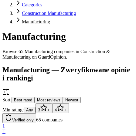
Categories
Construction Manufacturing
Manufacturing
Manufacturing
Browse 65 Manufacturing companies in Construction &
Manufacturing on GuardOpinion.
Manufacturing — Zweryfikowane opinie
i rankingi
Sort:
Best rated
Most reviews
Newest
Min rating:
Any
3
+
4
+
65
companies
Verified only
1
T