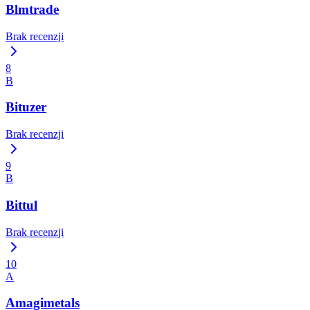
Blmtrade
Brak recenzji
8
B
Bituzer
Brak recenzji
9
B
Bittul
Brak recenzji
10
A
Amagimetals