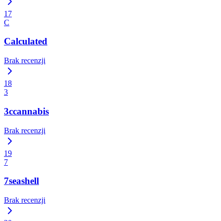
17
C
Calculated
Brak recenzji
18
3
3ccannabis
Brak recenzji
19
7
7seashell
Brak recenzji