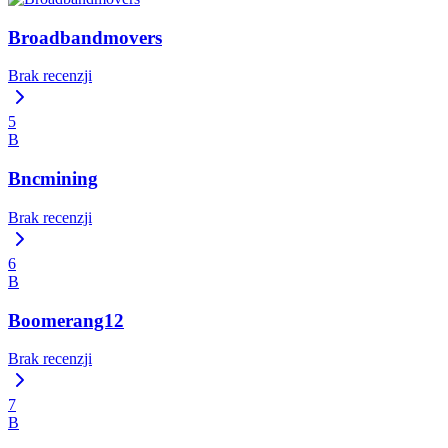
Broadbandmovers
Brak recenzji
5
B
Bncmining
Brak recenzji
6
B
Boomerang12
Brak recenzji
7
B