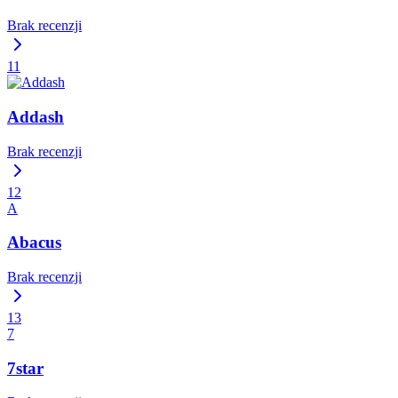
Brak recenzji
11
Addash
Brak recenzji
12
A
Abacus
Brak recenzji
13
7
7star