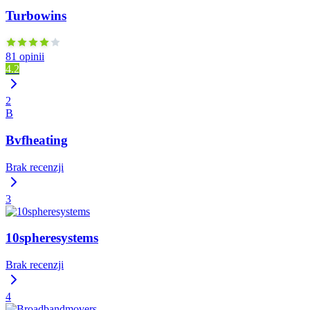
Turbowins
81 opinii
4.2
2
B
Bvfheating
Brak recenzji
3
10spheresystems
Brak recenzji
4