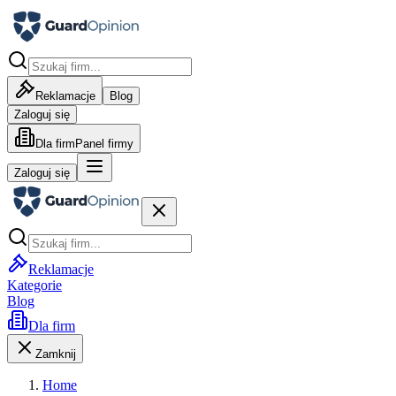
Reklamacje
Blog
Zaloguj się
Dla firm
Panel firmy
Zaloguj się
Reklamacje
Kategorie
Blog
Dla firm
Zamknij
Home