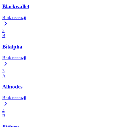
Blackwallet
Brak recenzji
2
B
Bitalpha
Brak recenzji
3
A
Allnodes
Brak recenzji
4
B
Bitfury