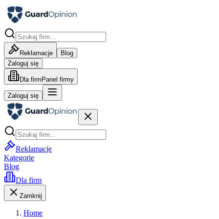
Reklamacje
Blog
Zaloguj się
Dla firm
Panel firmy
Zaloguj się
Reklamacje
Kategorie
Blog
Dla firm
Zamknij
Home