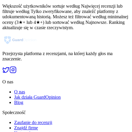
Większość użytkowników sortuje według Najwięcej recenzji lub
filtruje według Tylko zweryfikowane, aby znaleźć platformy z
udokumentowaną historią. Możesz też filtrować według minimalnej
oceny (3★+ lub 4★+) lub sortować według Najnowsze. Ranking
aktualizuje się w czasie rzeczywistym.
Przejrzysta platforma z recenzjami, na której każdy głos ma
znaczenie.
O nas
O nas
Jak działa GuardOpinion
Blog
Społeczność
Zaufanie do recenzji
Znajdź firmę