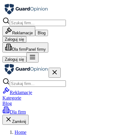
Reklamacje
Blog
Zaloguj się
Dla firm
Panel firmy
Zaloguj się
Reklamacje
Kategorie
Blog
Dla firm
Zamknij
Home