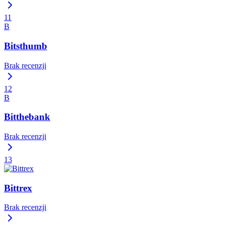
11
B
Bitsthumb
Brak recenzji
12
B
Bitthebank
Brak recenzji
13
Bittrex
Brak recenzji