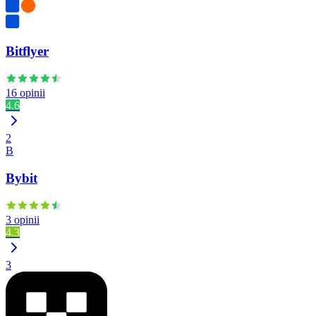
Bitflyer
16 opinii
4.6
2
B
Bybit
3 opinii
4.3
3