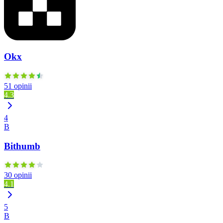
Okx
51 opinii
4.3
4
B
Bithumb
30 opinii
4.1
5
B