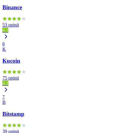
Binance
53 opinii
4.1
6
K
Kucoin
75 opinii
4.1
7
B
Bitstamp
39 opinii