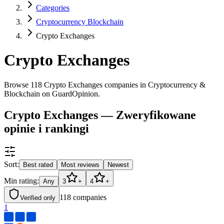
Categories
Cryptocurrency Blockchain
Crypto Exchanges
Crypto Exchanges
Browse 118 Crypto Exchanges companies in Cryptocurrency &
Blockchain on GuardOpinion.
Crypto Exchanges — Zweryfikowane
opinie i rankingi
Sort:
Best rated
Most reviews
Newest
Min rating:
Any
3
+
4
+
118
companies
Verified only
1