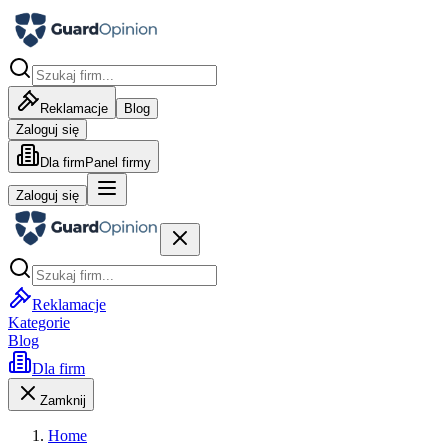
Reklamacje
Blog
Zaloguj się
Dla firm
Panel firmy
Zaloguj się
Reklamacje
Kategorie
Blog
Dla firm
Zamknij
Home