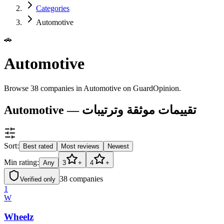
Categories
Automotive
🚗
Automotive
Browse 38 companies in Automotive on GuardOpinion.
Automotive — تقييمات موثقة وترتيبات
Sort:
Best rated
Most reviews
Newest
Min rating:
Any
3
+
4
+
38
companies
Verified only
1
W
Wheelz