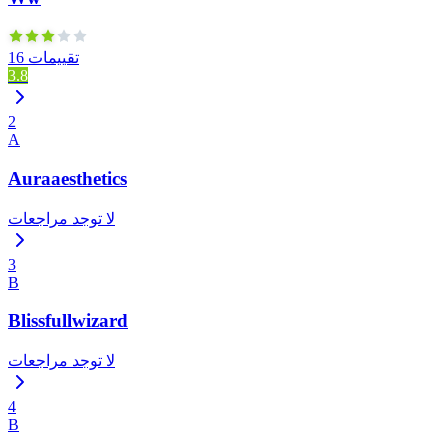
16 تقييمات
3.8
2
A
Auraaesthetics
لا توجد مراجعات
3
B
Blissfullwizard
لا توجد مراجعات
4
B