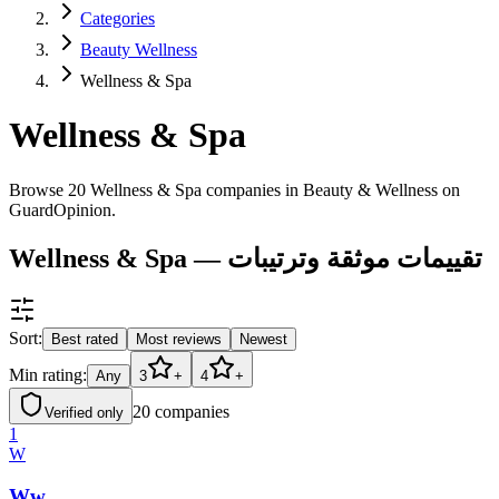
Categories
Beauty Wellness
Wellness & Spa
Wellness & Spa
Browse 20 Wellness & Spa companies in Beauty & Wellness on
GuardOpinion.
Wellness & Spa — تقييمات موثقة وترتيبات
Sort:
Best rated
Most reviews
Newest
Min rating:
Any
3
+
4
+
20
companies
Verified only
1
W
Ww