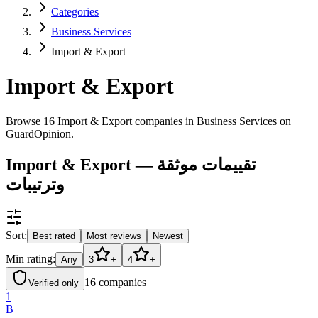
Categories
Business Services
Import & Export
Import & Export
Browse 16 Import & Export companies in Business Services on
GuardOpinion.
Import & Export — تقييمات موثقة
وترتيبات
Sort:
Best rated
Most reviews
Newest
Min rating:
Any
3
+
4
+
16
companies
Verified only
1
B