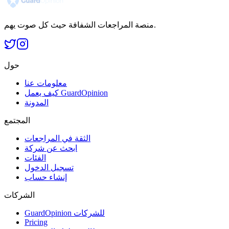
منصة المراجعات الشفافة حيث كل صوت يهم.
حول
معلومات عنا
كيف يعمل GuardOpinion
المدونة
المجتمع
الثقة في المراجعات
ابحث عن شركة
الفئات
تسجيل الدخول
إنشاء حساب
الشركات
GuardOpinion للشركات
Pricing