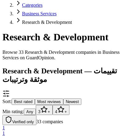
Categories
Business Services
Research & Development
Research & Development
Browse 33 Research & Development companies in Business
Services on GuardOpinion.
Research & Development — تقييمات
موثقة وترتيبات
Sort:
Best rated
Most reviews
Newest
Min rating:
Any
3
+
4
+
33
companies
Verified only
1
1