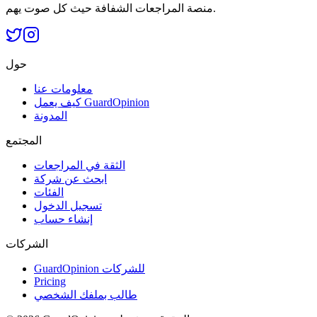
منصة المراجعات الشفافة حيث كل صوت يهم.
حول
معلومات عنا
كيف يعمل GuardOpinion
المدونة
المجتمع
الثقة في المراجعات
ابحث عن شركة
الفئات
تسجيل الدخول
إنشاء حساب
الشركات
GuardOpinion للشركات
Pricing
طالب بملفك الشخصي