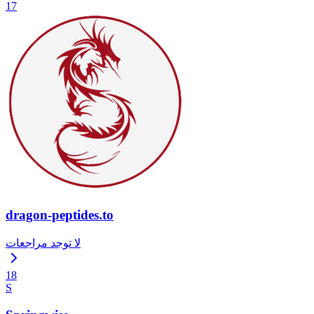
17
dragon-peptides.to
لا توجد مراجعات
18
S