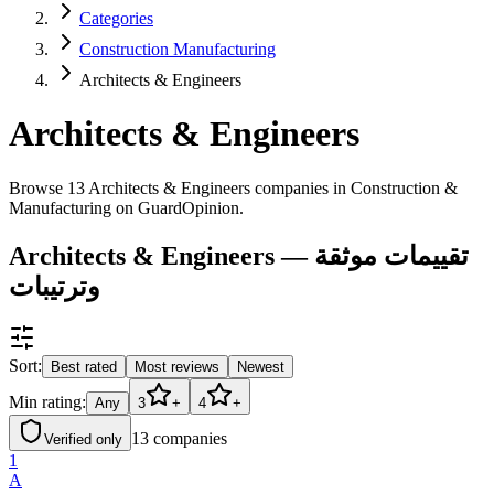
Categories
Construction Manufacturing
Architects & Engineers
Architects & Engineers
Browse 13 Architects & Engineers companies in Construction &
Manufacturing on GuardOpinion.
Architects & Engineers — تقييمات موثقة
وترتيبات
Sort:
Best rated
Most reviews
Newest
Min rating:
Any
3
+
4
+
13
companies
Verified only
1
A