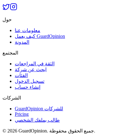
حول
معلومات عنا
كيف يعمل GuardOpinion
المدونة
المجتمع
الثقة في المراجعات
ابحث عن شركة
الفئات
تسجيل الدخول
إنشاء حساب
الشركات
GuardOpinion للشركات
Pricing
طالب بملفك الشخصي
جميع الحقوق محفوظة.
GuardOpinion.
2026
©