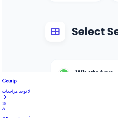
Getotp
لا توجد مراجعات
18
A