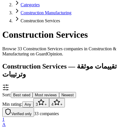
Categories
Construction Manufacturing
Construction Services
Construction Services
Browse 33 Construction Services companies in Construction &
Manufacturing on GuardOpinion.
Construction Services — تقييمات موثقة
وترتيبات
Sort:
Best rated
Most reviews
Newest
Min rating:
Any
3
+
4
+
33
companies
Verified only
1
A